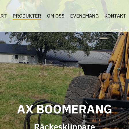
ART
PRODUKTER
OM OSS
EVENEMANG
KONTAKT
AX BOOMERANG
Räckesklippare