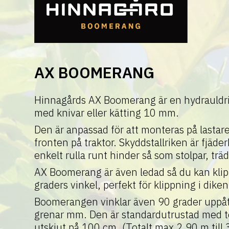
AX BOOMERANG
Hinnagårds AX Boomerang är en hydrauldri
med knivar eller kätting 10 mm.
Den är anpassad för att monteras på lastare
fronten på traktor.
Skyddstallriken är fjäder
enkelt rulla runt hinder så som stolpar, tr
AX Boomerang är även ledad så du kan kli
graders vinkel, perfekt för klippning i diken
Boomerangen vinklar även 90 grader uppåt 
grenar mm. Den är standardutrustad med t
utskjut på 100 cm. (Totalt max 2,90 m till