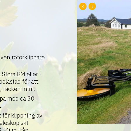
ven rotorklippare
 Stora BM eller i
belastad för att
äd, räcken m.m.
ppa med ca 30
.
för klippning av
eleskopiskt
 3,90 m från