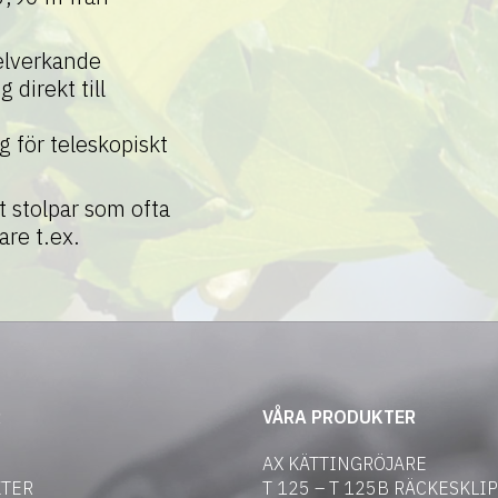
kelverkande
direkt till
g för teleskopiskt
t stolpar som ofta
re t.ex.
R
VÅRA PRODUKTER
AX KÄTTINGRÖJARE
TER
T 125 – T 125B RÄCKESKLI