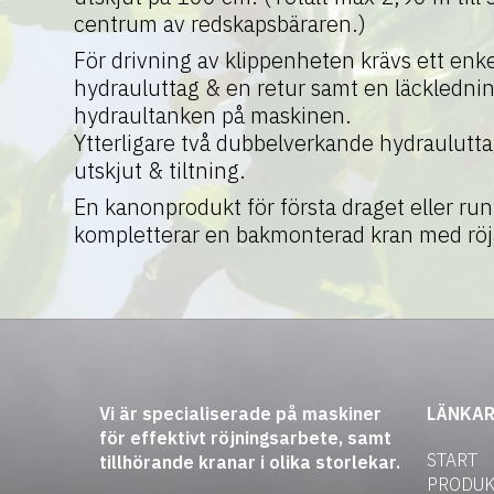
centrum av redskapsbäraren.)
För drivning av klippenheten krävs ett en
hydrauluttag & en retur samt en läckledning 
hydraultanken på maskinen.
Ytterligare två dubbelverkande hydraulutta
utskjut & tiltning.
En kanonprodukt för första draget eller run
kompletterar en bakmonterad kran med röja
Vi är specialiserade på maskiner
LÄNKA
för effektivt röjningsarbete, samt
START
tillhörande kranar i olika storlekar.
PRODUK